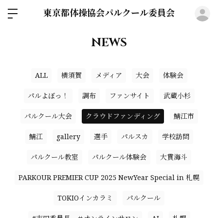
東京都体操協会パルクール委員会
ロ
NEWS
ALL
横須賀
メディア
大会
体験会
パルよぼっ！
調布
ファンサイト
武蔵小杉
パルクール大会
クラウドファンディング
鯖江市
鯖江
gallery
選手
パルスカ
学校訪問
パルクール教室
パルクール体験会
大貫海斗
PARKOUR PREMIER CUP 2025 NewYear Special in 札幌
TOKIOインカラミ
パルクール