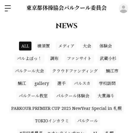
東京都体操協会パルクール委員会
ロ
NEWS
ALL
横須賀
メディア
大会
体験会
パルよぼっ！
調布
ファンサイト
武蔵小杉
パルクール大会
クラウドファンディング
鯖江市
鯖江
gallery
選手
パルスカ
学校訪問
パルクール教室
パルクール体験会
大貫海斗
PARKOUR PREMIER CUP 2025 NewYear Special in 札幌
TOKIOインカラミ
パルクール