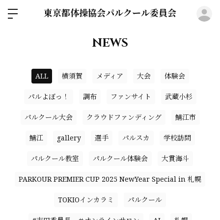
東京都体操協会パルクール委員会
ロ
NEWS
ALL
横須賀
メディア
大会
体験会
パルよぼっ！
調布
ファンサイト
武蔵小杉
パルクール大会
クラウドファンディング
鯖江市
鯖江
gallery
選手
パルスカ
学校訪問
パルクール教室
パルクール体験会
大貫海斗
PARKOUR PREMIER CUP 2025 NewYear Special in 札幌
TOKIOインカラミ
パルクール